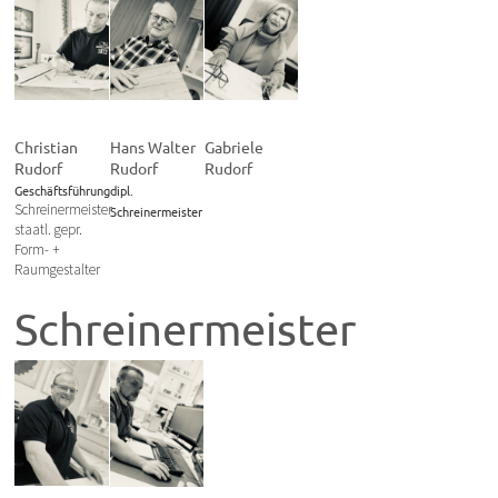
Christian
Hans Walter
Gabriele
Rudorf
Rudorf
Rudorf
Geschäftsführung
dipl.
Schreinermeister
Schreinermeister
staatl. gepr.
Form- +
Raumgestalter
Schreinermeister